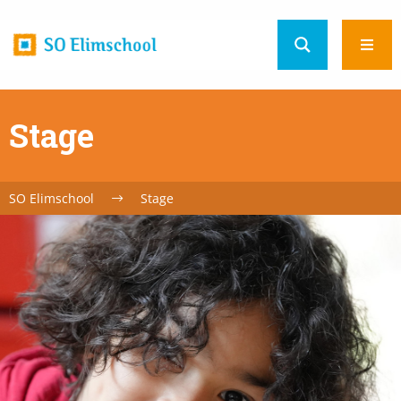
Home
Ope
url
men
Stage
SO Elimschool
Stage