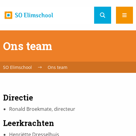
Home
Ope
url
men
Ons team
SO Elimschool
Ons team
Directie
Ronald Broekmate, directeur
Leerkrachten
Henriëtte Dresselhuis